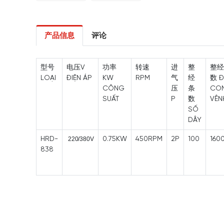
产品信息
评论
型号
电压V
功率
转速
进
整
整经
LOẠI
ĐIỆN ÁP
KW
RPM
气
经
数 
CÔNG
压
条
CO
SUẤT
P
数
VÊN
SỐ
DÂY
HRD-
220/380V
0.75KW
450RPM
2P
100
160
838