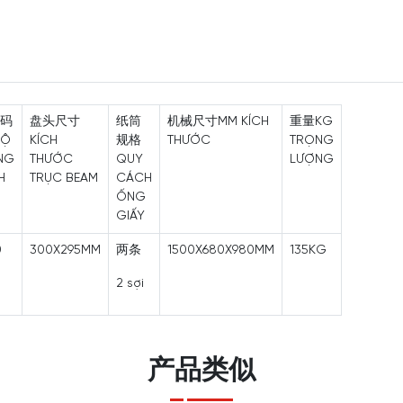
码
盘头尺寸
纸筒
机械尺寸MM KÍCH
重量KG
ĐỘ
KÍCH
规格
THƯỚC
TRỌNG
NG
THƯỚC
QUY
LƯỢNG
H
TRỤC BEAM
CÁCH
ỐNG
GIẤY
0
300X295MM
两条
1500X680X980MM
135KG
2 sợi
产品类似