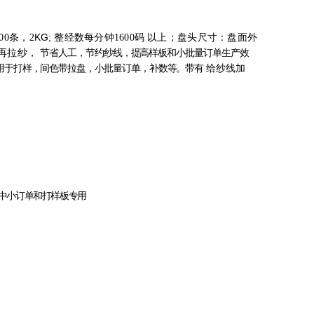
KG
;
00条，
2
整经数每分钟1600码
以上；盘头尺寸：盘面外
再拉纱，
节省人工，节约纱线，提高样板和小批量订单生产效
用于打样，间色带拉盘，小批量订单，补数等。带有
给纱线加
中
小订单和打样板专用