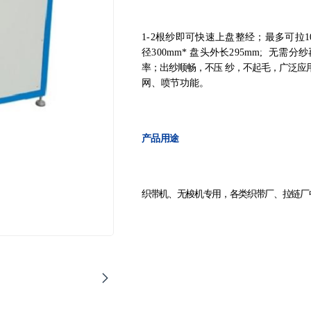
1-2根纱即可快速上盘整经；最多可拉1
径300
mm
*
盘头外长295
mm
;
无需分纱
率；出纱顺畅，不压
纱，不起毛，广泛应
网、喷节功能。
产品用途
织带机、无梭机专用，各类织带厂、拉链厂