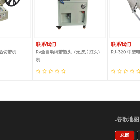
联系我们
联系我们
冷热切带机
Rv全自动绳带塑头（无胶片打头）
RJ-320 中
机
谷歌地图
总部